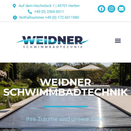
Auf dem Hochstück 1 | 45701 Herten
+49 (0) 2366 6011
Notfallnummer +49 (0) 172 6011980
WEIDNER
SCHWIMMBADTECHNIK
Ihre Träume sind unsere Ziele.