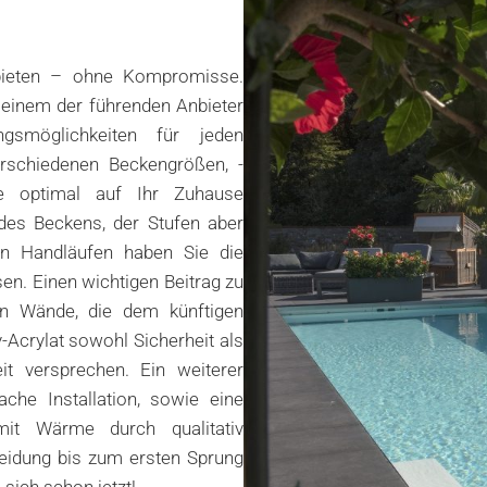
 bieten – ohne Kompromisse.
 einem der führenden Anbieter
ngsmöglichkeiten für jeden
schiedenen Beckengrößen, -
e optimal auf Ihr Zuhause
des Beckens, der Stufen aber
en Handläufen haben Sie die
sen. Einen wichtigen Beitrag zu
igen Wände, die dem künftigen
y-Acrylat sowohl Sicherheit als
it versprechen. Ein weiterer
ache Installation, sowie eine
it Wärme durch qualitativ
eidung bis zum ersten Sprung
 sich schon jetzt!