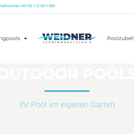
fallnummer +49 (0) 172 6011980
ngpools
Poolzubeh
OUTDOOR POOL
Ihr Pool im eigenen Garten