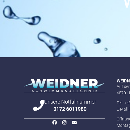
W
WEID
Auf de
45701 
Unsere Notfallnummer
Tel.: +
0172 6011980
E-Mail
Öffnun
Montag 