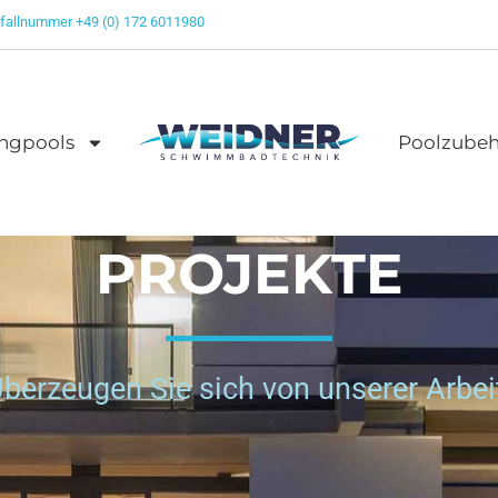
fallnummer +49 (0) 172 6011980
ngpools
Poolzubeh
PROJEKTE
berzeugen Sie sich von unserer Arbei