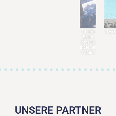
olienbec
Folienbe
Riviera
Riviera
Folie
ken mit
cken mit
Pool M-
Ancona
cken 
Überlauf
Wassers
Line
1000/37
Ecktr
rinne
piel
11x4m
0 weiss
e un
und
Ezarri
Rolla
Panora
Mosaik
schac
maschei
Iridescen
be
t Zafiro
UNSERE PARTNER