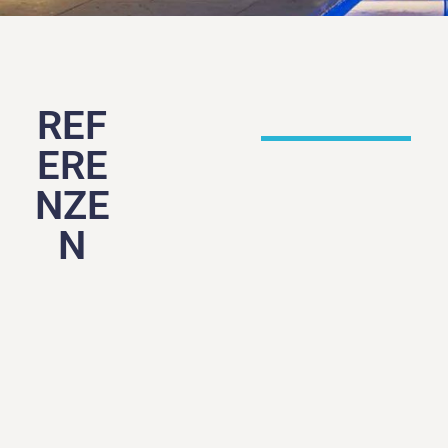
REF
ERE
NZE
N