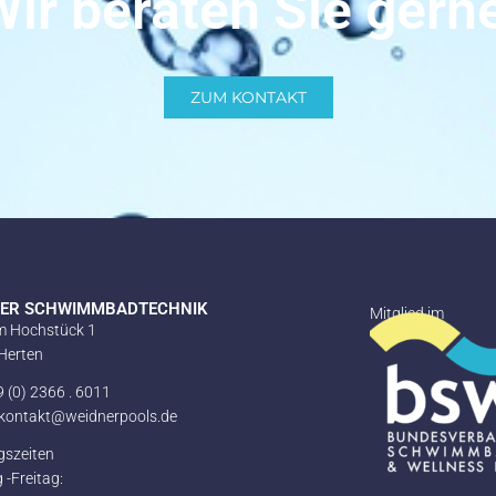
ir beraten Sie gern
ZUM KONTAKT
NER SCHWIMMBADTECHNIK
Mitglied im
m Hochstück 1
Herten
49 (0) 2366 . 6011
: kontakt@weidnerpools.de
gszeiten
-Freitag: