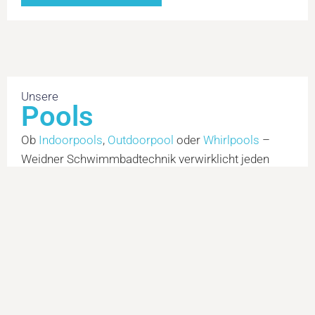
Unsere
Pools
Ob
Indoorpools
,
Outdoorpool
oder
Whirlpools
–
Weidner Schwimmbadtechnik verwirklicht jeden
Traum vom eigenen Pool. In unserer Kategorien
erfahren Sie mehr über die einzelnen Varianten und
vielleicht inspirieren auch wir Sie, damit Ihr Traum
nicht nur ein Traum bleibt.
ERFAHREN SIE MEHR