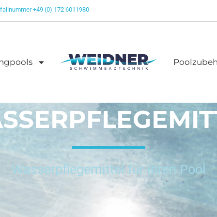
fallnummer +49 (0) 172 6011980
ngpools
Poolzubeh
SSERPFLEGEMIT
Wasserpflegemittel für ihren Pool